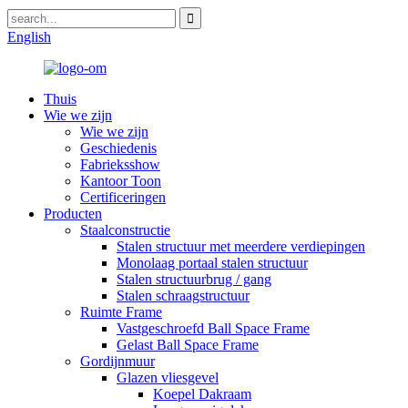
English
Thuis
Wie we zijn
Wie we zijn
Geschiedenis
Fabrieksshow
Kantoor Toon
Certificeringen
Producten
Staalconstructie
Stalen structuur met meerdere verdiepingen
Monolaag portaal stalen structuur
Stalen structuurbrug / gang
Stalen schraagstructuur
Ruimte Frame
Vastgeschroefd Ball Space Frame
Gelast Ball Space Frame
Gordijnmuur
Glazen vliesgevel
Koepel Dakraam