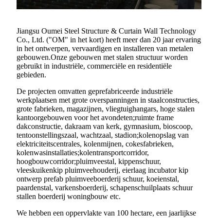
Jiangsu Oumei Steel Structure & Curtain Wall Technology
Co., Ltd. ("OM" in het kort) heeft meer dan 20 jaar ervaring
in het ontwerpen, vervaardigen en installeren van metalen
gebouwen.Onze gebouwen met stalen structuur worden
gebruikt in industriële, commerciële en residentiële
gebieden.
De projecten omvatten geprefabriceerde industriële
werkplaatsen met grote overspanningen in staalconstructies,
grote fabrieken, magazijnen, vliegtuighangars, hoge stalen
kantoorgebouwen voor het avondeten;ruimte frame
dakconstructie, dakraam van kerk, gymnasium, bioscoop,
tentoonstellingszaal, wachtzaal, stadion;kolenopslag van
elektriciteitscentrales, kolenmijnen, cokesfabrieken,
kolenwasinstallaties;kolentransportcorridor,
hoogbouwcorridor;pluimveestal, kippenschuur,
vleeskuikenkip pluimveehouderij, eierlaag incubator kip
ontwerp prefab pluimveeboerderij schuur, koeienstal,
paardenstal, varkensboerderij, schapenschuilplaats schuur
stallen boerderij woningbouw etc.
We hebben een oppervlakte van 100 hectare, een jaarlijkse