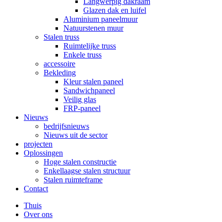
Langwerpig dakraam
Glazen dak en luifel
Aluminium paneelmuur
Natuurstenen muur
Stalen truss
Ruimtelijke truss
Enkele truss
accessoire
Bekleding
Kleur stalen paneel
Sandwichpaneel
Veilig glas
FRP-paneel
Nieuws
bedrijfsnieuws
Nieuws uit de sector
projecten
Oplossingen
Hoge stalen constructie
Enkellaagse stalen structuur
Stalen ruimteframe
Contact
Thuis
Over ons